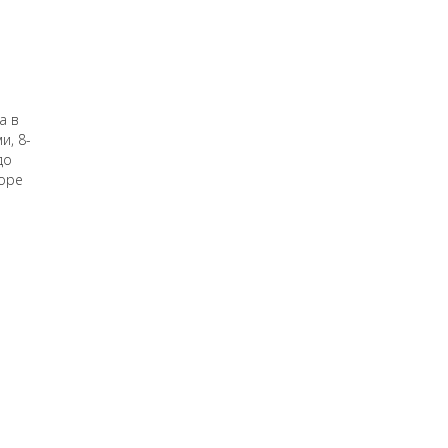
а в
и, 8-
до
поре