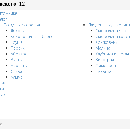
вского, 12
итомнике
алог
Плодовые деревья
Плодовые кустарники
Яблоня
Смородина черн
Колоновидная яблоня
Смородина красн
Груша
Крыжовник
Персик
Малина
Абрикос
Клубника и земля
Вишня
Виноград
Черешня
Жимолость
Слива
Ежевика
Алыча
тьи
ги
такты
ые