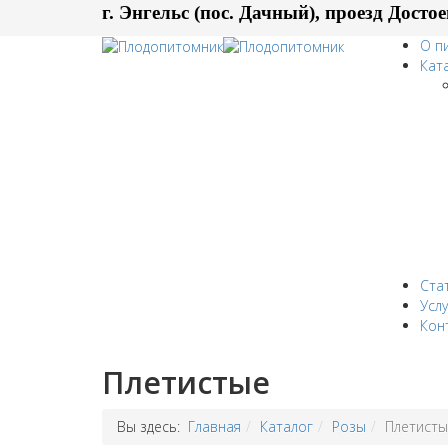
г. Энгельс (пос. Дачный), проезд Достое
О п
Кат
Ста
Услу
Кон
Плетистые
Вы здесь:
Главная
Каталог
Розы
Плетист