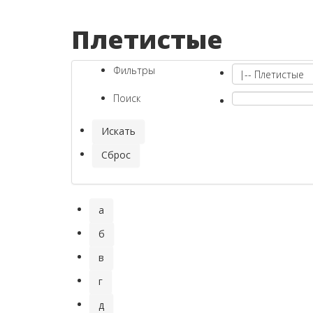
Плетистые
Фильтры
Поиск
а
б
в
г
д