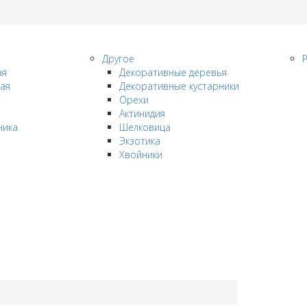
Другое
ая
Декоративные деревья
ая
Декоративные кустарники
Орехи
Актинидия
ника
Шелковица
Экзотика
Хвойники