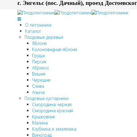
г. Энгельс (пос. Дачный), проезд Достоевског
О питомнике
Каталог
Плодовые деревья
Яблоня
Колоновидная яблоня
Груша
Персик
Абрикос
Вишня
Черешня
Слива
Алыча
Плодовые кустарники
Смородина черная
Смородина красная
Крыжовник
Малина
Клубника и земляника
Виноград