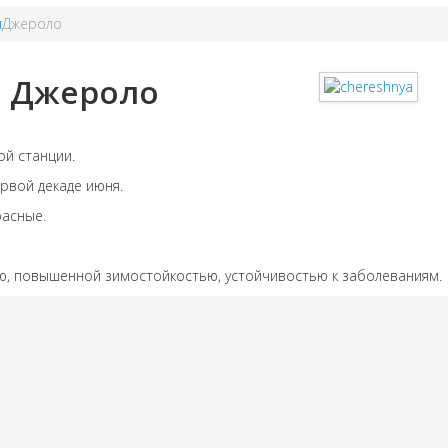
я
Джероло
Джероло
й станции.
рвой декаде июня.
расные.
ю, повышенной зимостойкостью, устойчивостью к заболеваниям.